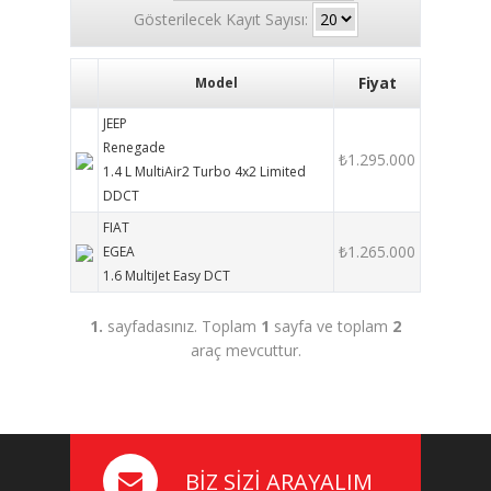
Gösterilecek Kayıt Sayısı:
Fiyat
Model
JEEP
Renegade
₺1.295.000
1.4 L MultiAir2 Turbo 4x2 Limited
DDCT
FIAT
₺1.265.000
EGEA
1.6 MultiJet Easy DCT
1.
sayfadasınız. Toplam
1
sayfa ve toplam
2
araç mevcuttur.
BİZ SİZİ ARAYALIM